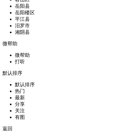
岳阳县
岳阳楼区
平江县
汨罗市
湘阴县
微帮助
微帮助
打听
默认排序
默认排序
热门
最新
分享
关注
有图
返回