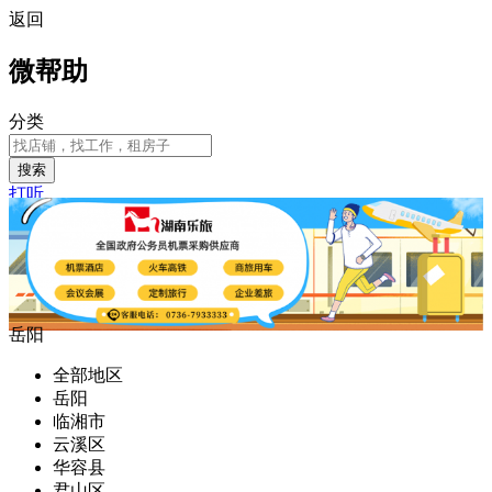
返回
微帮助
分类
搜索
打听
岳阳
全部地区
岳阳
临湘市
云溪区
华容县
君山区