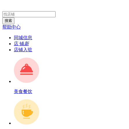
岳阳便民 - 商家店铺大全
搜索
帮助中心
同城信息
店 铺
新
店铺入驻
美食餐饮