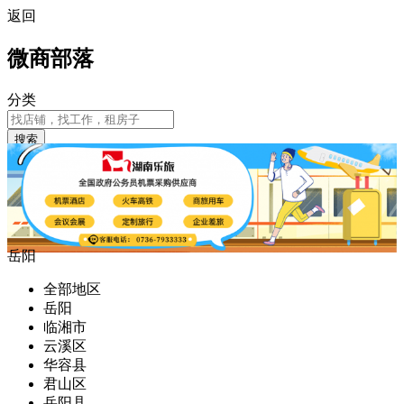
返回
微商部落
分类
搜索
岳阳
全部地区
岳阳
临湘市
云溪区
华容县
君山区
岳阳县