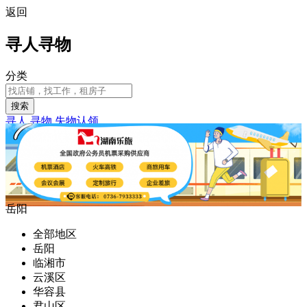
返回
寻人寻物
分类
搜索
寻人
寻物
失物认领
岳阳
全部地区
岳阳
临湘市
云溪区
华容县
君山区