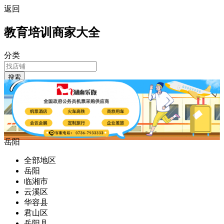
返回
教育培训商家大全
分类
搜索
岳阳
全部地区
岳阳
临湘市
云溪区
华容县
君山区
岳阳县