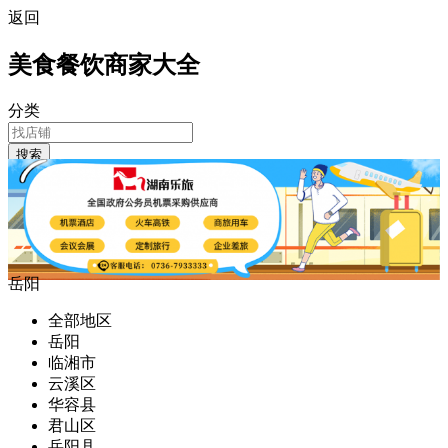
返回
美食餐饮商家大全
分类
搜索
岳阳
全部地区
岳阳
临湘市
云溪区
华容县
君山区
岳阳县