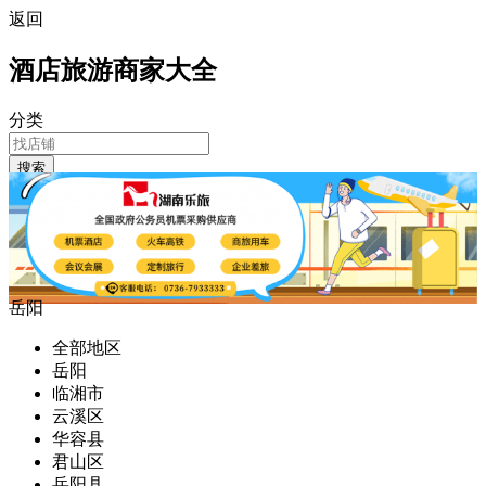
返回
酒店旅游商家大全
分类
搜索
岳阳
全部地区
岳阳
临湘市
云溪区
华容县
君山区
岳阳县