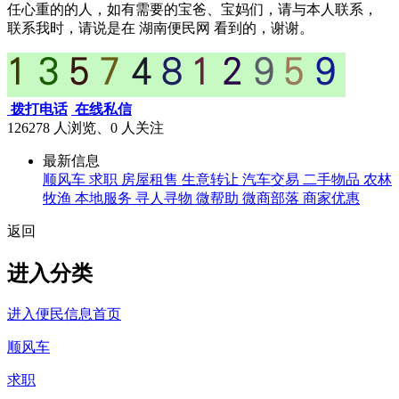
任心重的的人，如有需要的宝爸、宝妈们，请与本人联系，
联系我时，请说是在 湖南便民网 看到的，谢谢。
拨打电话
在线私信
126278 人浏览、0
人关注
最新信息
顺风车
求职
房屋租售
生意转让
汽车交易
二手物品
农林
牧渔
本地服务
寻人寻物
微帮助
微商部落
商家优惠
返回
进入分类
进入便民信息首页
顺风车
求职