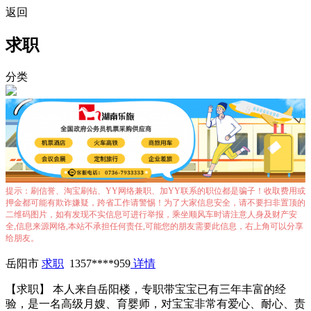
返回
求职
分类
提示：刷信誉、淘宝刷钻、YY网络兼职、加YY联系的职位都是骗子！收取费用或
押金都可能有欺诈嫌疑，跨省工作请警惕！为了大家信息安全，请不要扫非置顶的
二维码图片，如有发现不实信息可进行举报，乘坐顺风车时请注意人身及财产安
全,信息来源网络,本站不承担任何责任,可能您的朋友需要此信息，右上角可以分享
给朋友。
岳阳市
求职
1357****959
详情
【求职】 本人来自岳阳楼，专职带宝宝已有三年丰富的经
验，是一名高级月嫂、育婴师，对宝宝非常有爱心、耐心、责