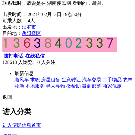
联系我时，请说是在 湖南便民网 看到的，谢谢。
出发时间：
2021年02月13日 19点50分
可乘人数：
4人
出发地：
汨罗市
目的地：
岳阳楼区
拨打电话
在线私信
128613 人浏览、0
人关注
最新信息
顺风车
求职
房屋租售
生意转让
汽车交易
二手物品
农林
牧渔
本地服务
寻人寻物
微帮助
微商部落
商家优惠
返回
进入分类
进入便民信息首页