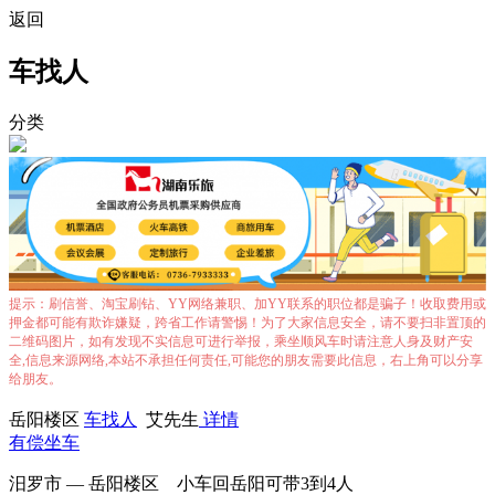
返回
车找人
分类
提示：刷信誉、淘宝刷钻、YY网络兼职、加YY联系的职位都是骗子！收取费用或
押金都可能有欺诈嫌疑，跨省工作请警惕！为了大家信息安全，请不要扫非置顶的
二维码图片，如有发现不实信息可进行举报，乘坐顺风车时请注意人身及财产安
全,信息来源网络,本站不承担任何责任,可能您的朋友需要此信息，右上角可以分享
给朋友。
岳阳楼区
车找人
艾先生
详情
有偿坐车
汨罗市 — 岳阳楼区 小车回岳阳可带3到4人