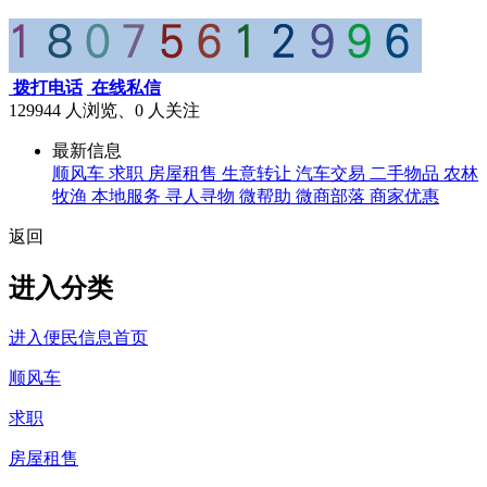
拨打电话
在线私信
129944 人浏览、0
人关注
最新信息
顺风车
求职
房屋租售
生意转让
汽车交易
二手物品
农林
牧渔
本地服务
寻人寻物
微帮助
微商部落
商家优惠
返回
进入分类
进入便民信息首页
顺风车
求职
房屋租售