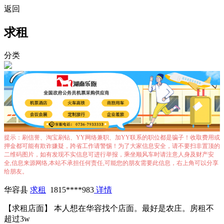
返回
求租
分类
提示：刷信誉、淘宝刷钻、YY网络兼职、加YY联系的职位都是骗子！收取费用或
押金都可能有欺诈嫌疑，跨省工作请警惕！为了大家信息安全，请不要扫非置顶的
二维码图片，如有发现不实信息可进行举报，乘坐顺风车时请注意人身及财产安
全,信息来源网络,本站不承担任何责任,可能您的朋友需要此信息，右上角可以分享
给朋友。
华容县
求租
1815****983
详情
【求租店面】 本人想在华容找个店面。最好是农庄。房租不
超过3w