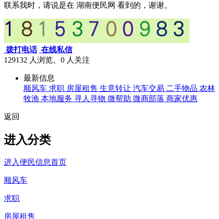
联系我时，请说是在 湖南便民网 看到的，谢谢。
拨打电话
在线私信
129132 人浏览、0
人关注
最新信息
顺风车
求职
房屋租售
生意转让
汽车交易
二手物品
农林
牧渔
本地服务
寻人寻物
微帮助
微商部落
商家优惠
返回
进入分类
进入便民信息首页
顺风车
求职
房屋租售