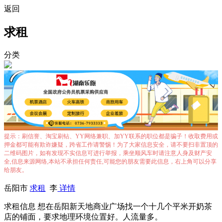
返回
求租
分类
提示：刷信誉、淘宝刷钻、YY网络兼职、加YY联系的职位都是骗子！收取费用或
押金都可能有欺诈嫌疑，跨省工作请警惕！为了大家信息安全，请不要扫非置顶的
二维码图片，如有发现不实信息可进行举报，乘坐顺风车时请注意人身及财产安
全,信息来源网络,本站不承担任何责任,可能您的朋友需要此信息，右上角可以分享
给朋友。
岳阳市
求租
李
详情
求租信息 想在岳阳新天地商业广场找一个十几个平米开奶茶
店的铺面，要求地理环境位置好。人流量多。