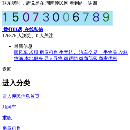
联系我时，请说是在 湖南便民网 看到的，谢谢。
拨打电话
在线私信
126876 人浏览、0
人关注
最新信息
顺风车
求职
房屋租售
生意转让
汽车交易
二手物品
农林
牧渔
本地服务
寻人寻物
微帮助
微商部落
商家优惠
返回
进入分类
进入便民信息首页
顺风车
求职
房屋租售